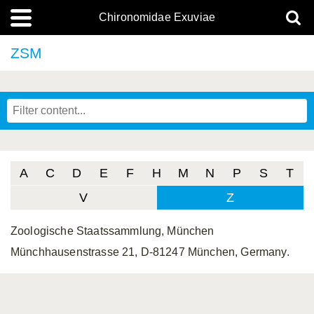
Chironomidae Exuviae
ZSM
A
C
D
E
F
H
M
N
P
S
T
V
Z
Zoologische Staatssammlung, München
Münchhausenstrasse 21, D-81247 München, Germany.